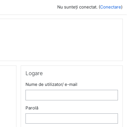
Nu sunteți conectat. (
Conectare
)
Omite Logare
Logare
Nume de utilizator/ e-mail
Parolă