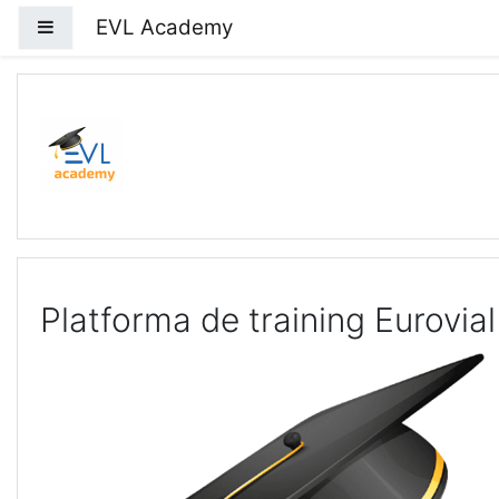
Salt la conţinutul principal
EVL Academy
Panou lateral
Platforma de training Eurovi